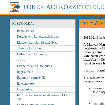
TŐKEPIACI KÖZZÉTÉTELE
FELELŐSS
KEZDŐOLDAL
Bemutatkozás
Közzétételre kötelezettek listája
2014.02.18.ked
Elektronikus aláírási szabályzat
A Magyar Nemz
Tőkepiaci archívum
befektetési vá
törvény
(Bszt.
Felhasználói kézikönyv
kötelezettekre 
biztosítson. C
GYIK
vállal az ezen
Elérhetőségeink, Helpdesk
Ezek az informá
Regisztráció
a magánszemély
Hasznos információk
megjelenítésre;
Bejelentkezés
időnként
Üzemszünet
felelőssé
Információ tárolási rendszerek az EU-
ban
nem minő
Short Selling ügyletek adatai