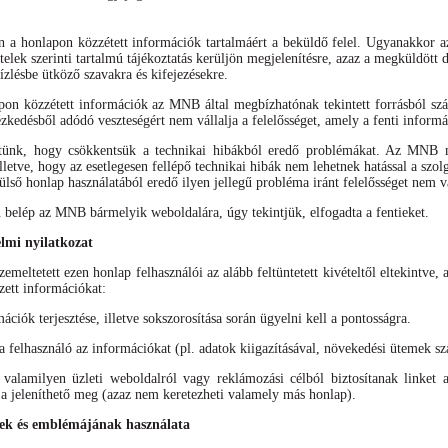
án a honlapon közzétett információk tartalmáért a beküldő felel. Ugyanakkor 
ételek szerinti tartalmú tájékoztatás kerüljön megjelenítésre, azaz a megküldöt
ízlésbe ütköző szavakra és kifejezésekre.
apon közzétett információk az MNB által megbízhatónak tekintett forrásból s
ézkedésből adódó veszteségért nem vállalja a felelősséget, amely a fenti inform
tünk, hogy csökkentsük a technikai hibákból eredő problémákat. Az MNB mi
lletve, hogy az esetlegesen fellépő technikai hibák nem lehetnek hatással a sz
ülső honlap használatából eredő ilyen jellegű probléma iránt felelősséget nem vá
elép az MNB bármelyik weboldalára, úgy tekintjük, elfogadta a fentieket.
elmi nyilatkozat
meltetett ezen honlap felhasználói az alább feltüntetett kivételtől eltekintve, 
zett információkat:
mációk terjesztése, illetve sokszorosítása során ügyelni kell a pontosságra.
felhasználó az információkat (pl. adatok kiigazításával, növekedési ütemek szá
alamilyen üzleti weboldalról vagy reklámozási célból biztosítanak linket 
 jeleníthető meg (azaz nem keretezheti valamely más honlap).
k és emblémájának használata