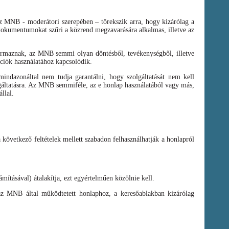
az MNB - moderátori szerepében – törekszik arra, hogy kizárólag a
t dokumentumokat szűri a közrend megzavarására alkalmas, illetve az
zármaznak, az MNB semmi olyan döntésből, tevékenységből, illetve
ációk használatához kapcsolódik.
ndazonáltal nem tudja garantálni, hogy szolgáltatását nem kell
olgáltatásra. Az MNB semmiféle, az e honlap használatából vagy más,
llal.
a következő feltételek mellett szabadon felhasználhatják a honlapról
mításával) átalakítja, ezt egyértelműen közölnie kell.
az MNB által működtetett honlaphoz, a keresőablakban kizárólag