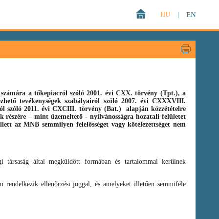
HU
|
EN
zámára a tőkepiacról szóló 2001. évi CXX. törvény (Tpt.),
a
gezhető tevékenységek szabályairól szóló
2007. évi CXXXVIII.
ról szóló
2011. évi CXCIII. törvény
(Bat.)
alapján közzétételre
 részére – mint üzemeltető - nyilvánosságra hozatali felületet
llett az MNB semmilyen felelősséget vagy kötelezettséget nem
i társaság által megküldött formában és tartalommal kerülnek
 rendelkezik ellenőrzési joggal, és amelyeket illetően semmiféle