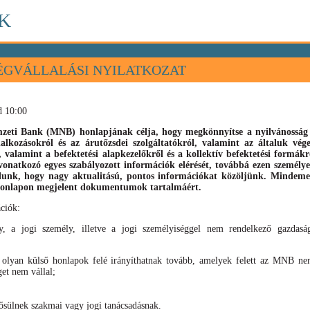
K
ÉGVÁLLALÁSI NYILATKOZAT
d 10:00
eti Bank (MNB) honlapjának célja, hogy megkönnyítse a nyilvánosság s
llalkozásokról és az árutőzsdei szolgáltatókról, valamint az általuk vé
), valamint
a befektetési alapkezelőkről és a kollektív befektetési formák
vonatkozó egyes szabályozott információk elérését, továbbá ezen személyek
élunk, hogy nagy aktualitású, pontos információkat közöljünk. Mindeme
 honlapon megjelent dokumentumok tartalmáért.
ciók:
, a jogi személy, illetve a jogi személyiséggel nem rendelkező gazdaság
 olyan külső honlapok felé irányíthatnak tovább, amelyek felett az MNB nem
get nem vállal;
sülnek szakmai vagy jogi tanácsadásnak.