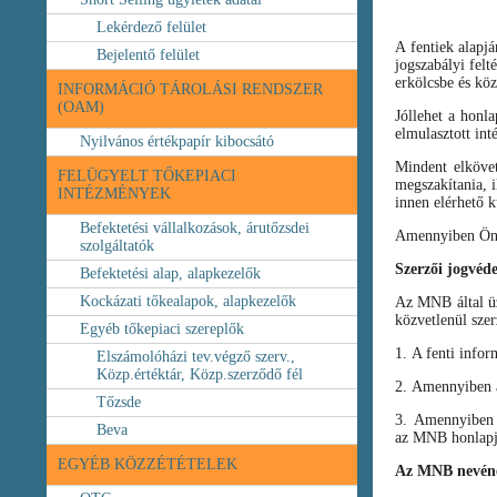
Lekérdező felület
A fentiek alapj
Bejelentő felület
jogszabályi felt
erkölcsbe és köz
INFORMÁCIÓ TÁROLÁSI RENDSZER
(OAM)
Jóllehet a honl
elmulasztott int
Nyilvános értékpapír kibocsátó
Mindent elköve
FELÜGYELT TŐKEPIACI
megszakítania, i
INTÉZMÉNYEK
innen elérhető k
Befektetési vállalkozások, árutőzsdei
Amennyiben Ön b
szolgáltatók
Szerzői jogvéd
Befektetési alap, alapkezelők
Kockázati tőkealapok, alapkezelők
Az MNB által üze
közvetlenül szer
Egyéb tőkepiaci szereplők
1. A fenti infor
Elszámolóházi tev.végző szerv.,
Közp.értéktár, Közp.szerződő fél
2. Amennyiben a 
Tőzsde
3. Amennyiben v
Beva
az MNB honlapja
EGYÉB KÖZZÉTÉTELEK
Az MNB nevéne