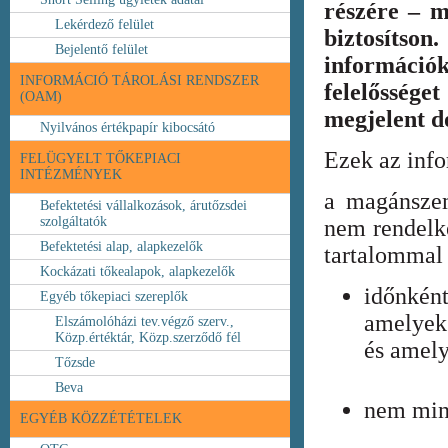
részére – m
Lekérdező felület
biztosíts
Bejelentő felület
információ
INFORMÁCIÓ TÁROLÁSI RENDSZER
felelőssége
(OAM)
megjelent 
Nyilvános értékpapír kibocsátó
Ezek az inf
FELÜGYELT TŐKEPIACI
INTÉZMÉNYEK
a magánszem
Befektetési vállalkozások, árutőzsdei
szolgáltatók
nem rendelke
Befektetési alap, alapkezelők
tartalommal 
Kockázati tőkealapok, alapkezelők
időnkén
Egyéb tőkepiaci szereplők
amelyek
Elszámolóházi tev.végző szerv.,
Közp.értéktár, Közp.szerződő fél
és amely
Tőzsde
Beva
nem min
EGYÉB KÖZZÉTÉTELEK