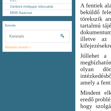
OTC
A fentiek al
Zártkörű értékpapír kibocsátók
beküldő fel
MNB Határozat
törekszik ar
tartalmú táj
Keresés
dokumentum
illetve az
kifejezésekr
Részletes kereső>>
Jóllehet a
megbízhatón
olyan dönt
intézkedésb
amely a fent
Mindent elk
eredő probl
hogy szolgá