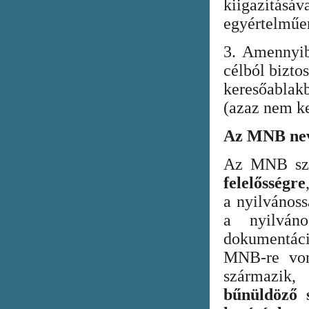
kiigazításáv
egyértelműen
3. Amennyib
célból bizto
keresőabla
(azaz nem ke
Az MNB nev
Az MNB szer
felelősségre
a nyilvános
a nyilván
dokumentác
MNB-re vona
származik
bűnüldöző s