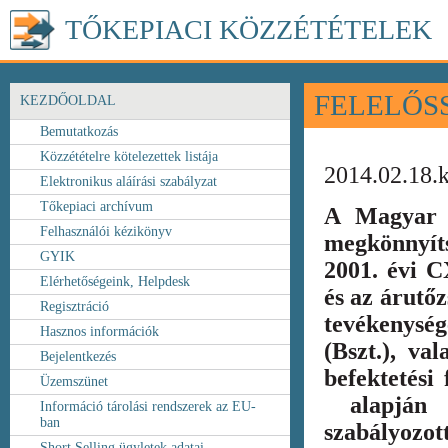
TŐKEPIACI KÖZZÉTÉTELEK
FELELŐS
KEZDŐOLDAL
Bemutatkozás
Közzétételre kötelezettek listája
2014.02.18.
Elektronikus aláírási szabályzat
Tőkepiaci archívum
A Magyar 
Felhasználói kézikönyv
megkönnyít
GYIK
2001. évi C
Elérhetőségeink, Helpdesk
és az árutőz
Regisztráció
tevékenység
Hasznos információk
(Bszt.), va
Bejelentkezés
befektetési
Üzemszünet
alapján k
Információ tárolási rendszerek az EU-
ban
szabályozot
Short Selling ügyletek adatai