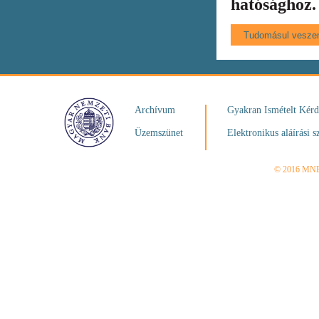
hatósághoz.
Archívum
Gyakran Ismételt Kér
Üzemszünet
Elektronikus aláírási s
© 2016 MN