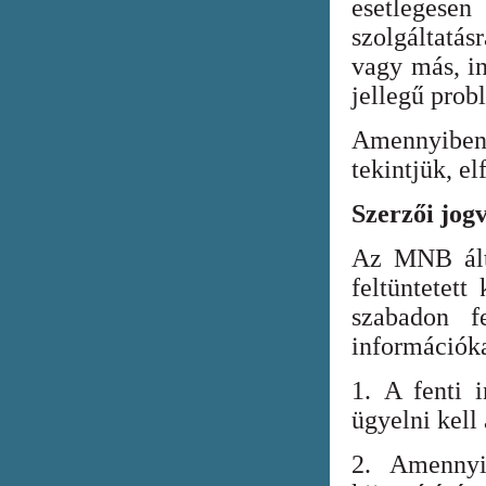
esetlegesen
szolgáltatá
vagy más, in
jellegű prob
Amennyiben
tekintjük, el
Szerzői jog
Az MNB álta
feltüntetett
szabadon fe
információka
1. A fenti i
ügyelni kell
2. Amennyi