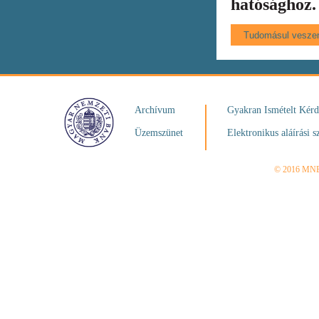
hatósághoz.
Archívum
Gyakran Ismételt Kér
Üzemszünet
Elektronikus aláírási s
© 2016 MN