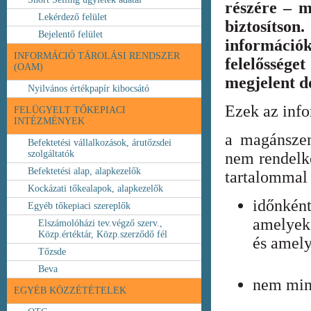
részére – m
Lekérdező felület
biztosíts
Bejelentő felület
információ
INFORMÁCIÓ TÁROLÁSI RENDSZER
felelőssége
(OAM)
megjelent 
Nyilvános értékpapír kibocsátó
Ezek az inf
FELÜGYELT TŐKEPIACI
INTÉZMÉNYEK
a magánszem
Befektetési vállalkozások, árutőzsdei
szolgáltatók
nem rendelke
Befektetési alap, alapkezelők
tartalommal 
Kockázati tőkealapok, alapkezelők
időnkén
Egyéb tőkepiaci szereplők
amelyek
Elszámolóházi tev.végző szerv.,
Közp.értéktár, Közp.szerződő fél
és amely
Tőzsde
Beva
nem min
EGYÉB KÖZZÉTÉTELEK