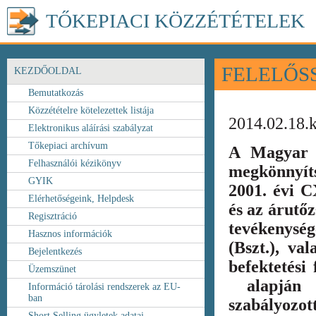
TŐKEPIACI KÖZZÉTÉTELEK
FELELŐS
KEZDŐOLDAL
Bemutatkozás
Közzétételre kötelezettek listája
2014.02.18.
Elektronikus aláírási szabályzat
Tőkepiaci archívum
A Magyar 
Felhasználói kézikönyv
megkönnyít
GYIK
2001. évi C
Elérhetőségeink, Helpdesk
és az árutőz
Regisztráció
tevékenység
Hasznos információk
(Bszt.), va
Bejelentkezés
befektetési
Üzemszünet
alapján k
Információ tárolási rendszerek az EU-
ban
szabályozot
Short Selling ügyletek adatai