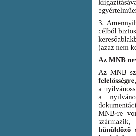
kiigazításáv
egyértelműen
3. Amennyib
célból bizto
keresőabla
(azaz nem ke
Az MNB nev
Az MNB szer
felelősségre
a nyilvános
a nyilván
dokumentác
MNB-re vona
származik
bűnüldöző s