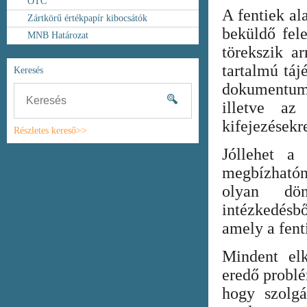
OTC
A fentiek al
Zártkörű értékpapír kibocsátók
beküldő fel
MNB Határozat
törekszik ar
tartalmú táj
Keresés
dokumentum
illetve az
kifejezésekr
Részletes kereső>>
Jóllehet a
megbízhatón
olyan dönt
intézkedésb
amely a fent
Mindent elk
eredő probl
hogy szolgá