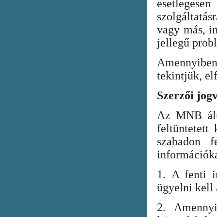
esetlegesen
szolgáltatá
vagy más, in
jellegű prob
Amennyiben
tekintjük, el
Szerzői jog
Az MNB álta
feltüntetett
szabadon fe
információka
1. A fenti i
ügyelni kell
2. Amennyi