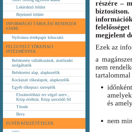
részére – m
Lekérdező felület
biztosíts
Bejelentő felület
információ
INFORMÁCIÓ TÁROLÁSI RENDSZER
felelőssége
(OAM)
megjelent 
Nyilvános értékpapír kibocsátó
Ezek az inf
FELÜGYELT TŐKEPIACI
INTÉZMÉNYEK
a magánszem
Befektetési vállalkozások, árutőzsdei
szolgáltatók
nem rendelke
Befektetési alap, alapkezelők
tartalommal 
Kockázati tőkealapok, alapkezelők
időnkén
Egyéb tőkepiaci szereplők
amelyek
Elszámolóházi tev.végző szerv.,
Közp.értéktár, Közp.szerződő fél
és amely
Tőzsde
Beva
nem min
EGYÉB KÖZZÉTÉTELEK