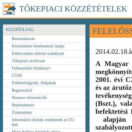
TŐKEPIACI KÖZZÉTÉTELEK
FELELŐS
KEZDŐOLDAL
Bemutatkozás
Közzétételre kötelezettek listája
2014.02.18.
Elektronikus aláírási szabályzat
Tőkepiaci archívum
A Magyar 
Felhasználói kézikönyv
megkönnyít
GYIK
2001. évi C
Elérhetőségeink, Helpdesk
és az árutőz
Regisztráció
tevékenység
Hasznos információk
(Bszt.), va
Bejelentkezés
befektetési
Üzemszünet
alapján k
Információ tárolási rendszerek az EU-
ban
szabályozot
Short Selling ügyletek adatai