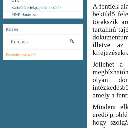
OTC
A fentiek al
Zártkörű értékpapír kibocsátók
beküldő fel
MNB Határozat
törekszik ar
tartalmú táj
Keresés
dokumentum
illetve az
kifejezésekr
Részletes kereső>>
Jóllehet a
megbízhatón
olyan dönt
intézkedésb
amely a fent
Mindent elk
eredő probl
hogy szolgá