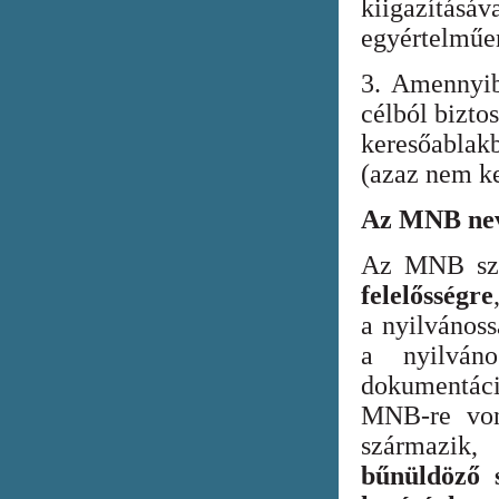
kiigazításáv
egyértelműen
3. Amennyib
célból bizto
keresőabla
(azaz nem ke
Az MNB nev
Az MNB szer
felelősségre
a nyilvános
a nyilván
dokumentác
MNB-re vona
származik
bűnüldöző s