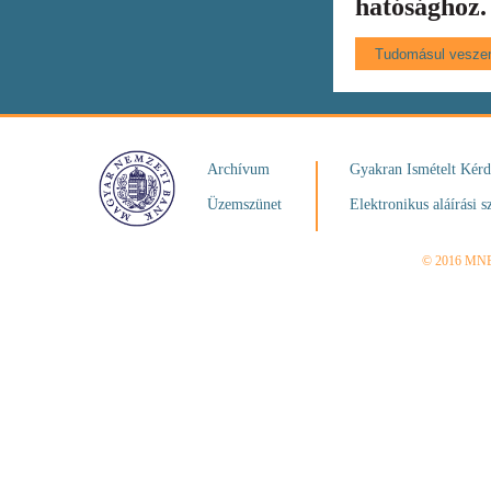
hatósághoz.
Archívum
Gyakran Ismételt Kér
Üzemszünet
Elektronikus aláírási s
© 2016 MN