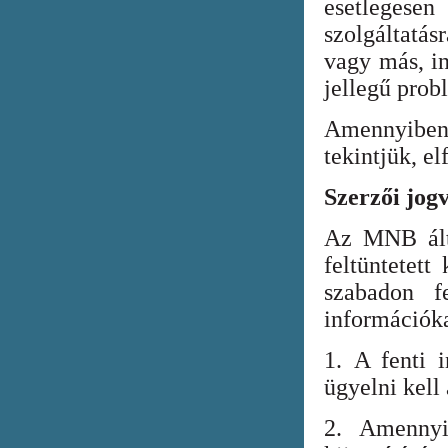
esetlegesen
szolgáltatá
vagy más, in
jellegű prob
Amennyiben
tekintjük, el
Szerzői jog
Az MNB álta
feltüntetett
szabadon fe
információka
1. A fenti i
ügyelni kell
2. Amennyi