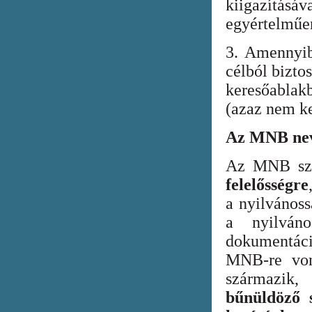
kiigazításáv
egyértelműen
3. Amennyib
célból bizto
keresőabla
(azaz nem ke
Az MNB nev
Az MNB szer
felelősségre
a nyilvános
a nyilván
dokumentác
MNB-re vona
származik
bűnüldöző s