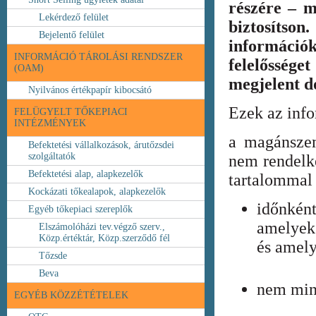
részére – m
Lekérdező felület
biztosíts
Bejelentő felület
információ
INFORMÁCIÓ TÁROLÁSI RENDSZER
felelőssége
(OAM)
megjelent 
Nyilvános értékpapír kibocsátó
Ezek az inf
FELÜGYELT TŐKEPIACI
INTÉZMÉNYEK
a magánszem
Befektetési vállalkozások, árutőzsdei
szolgáltatók
nem rendelke
Befektetési alap, alapkezelők
tartalommal 
Kockázati tőkealapok, alapkezelők
időnkén
Egyéb tőkepiaci szereplők
amelyek
Elszámolóházi tev.végző szerv.,
Közp.értéktár, Közp.szerződő fél
és amely
Tőzsde
Beva
nem min
EGYÉB KÖZZÉTÉTELEK