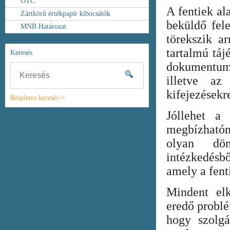
OTC
A fentiek al
Zártkörű értékpapír kibocsátók
beküldő fel
MNB Határozat
törekszik ar
tartalmú táj
Keresés
dokumentum
illetve az
kifejezésekr
Részletes kereső>>
Jóllehet a
megbízhatón
olyan dönt
intézkedésb
amely a fent
Mindent elk
eredő probl
hogy szolgá