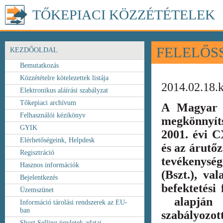
TŐKEPIACI KÖZZÉTÉTELEK
FELELŐS
KEZDŐOLDAL
Bemutatkozás
Közzétételre kötelezettek listája
2014.02.18.
Elektronikus aláírási szabályzat
Tőkepiaci archívum
A Magyar 
Felhasználói kézikönyv
megkönnyít
GYIK
2001. évi C
Elérhetőségeink, Helpdesk
és az árutőz
Regisztráció
tevékenység
Hasznos információk
(Bszt.), va
Bejelentkezés
befektetési
Üzemszünet
alapján k
Információ tárolási rendszerek az EU-
ban
szabályozot
Short Selling ügyletek adatai