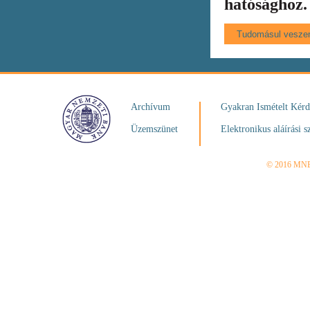
hatósághoz.
Archívum
Gyakran Ismételt Kér
Üzemszünet
Elektronikus aláírási s
© 2016 MN