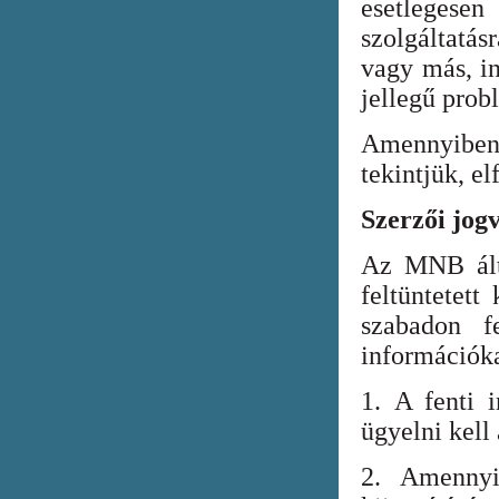
esetlegesen
szolgáltatá
vagy más, in
jellegű prob
Amennyiben
tekintjük, el
Szerzői jog
Az MNB álta
feltüntetett
szabadon fe
információka
1. A fenti i
ügyelni kell
2. Amennyi