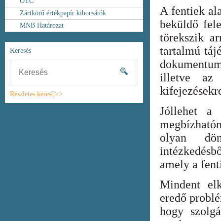
OTC
A fentiek al
Zártkörű értékpapír kibocsátók
beküldő fel
MNB Határozat
törekszik ar
tartalmú táj
Keresés
dokumentum
illetve az
kifejezésekr
Részletes kereső>>
Jóllehet a
megbízhatón
olyan dönt
intézkedésb
amely a fent
Mindent elk
eredő probl
hogy szolgá