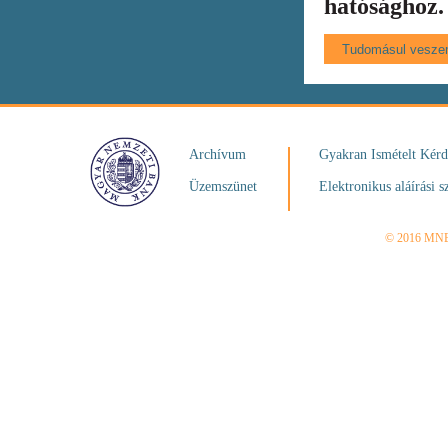
hatósághoz.
Archívum
Gyakran Ismételt Kér
Üzemszünet
Elektronikus aláírási s
© 2016 MN