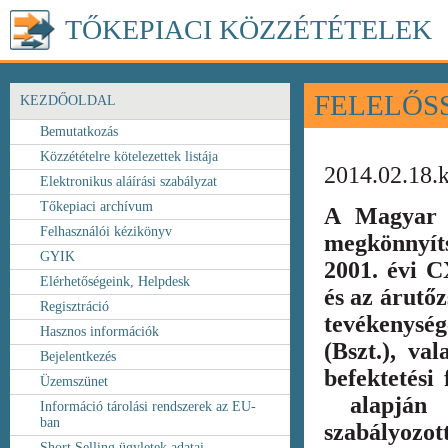
TŐKEPIACI KÖZZÉTÉTELEK
FELELŐS
KEZDŐOLDAL
Bemutatkozás
Közzétételre kötelezettek listája
2014.02.18.
Elektronikus aláírási szabályzat
Tőkepiaci archívum
A Magyar 
Felhasználói kézikönyv
megkönnyít
GYIK
2001. évi C
Elérhetőségeink, Helpdesk
és az árutőz
Regisztráció
tevékenység
Hasznos információk
(Bszt.), va
Bejelentkezés
befektetési
Üzemszünet
alapján k
Információ tárolási rendszerek az EU-
ban
szabályozot
Short Selling ügyletek adatai