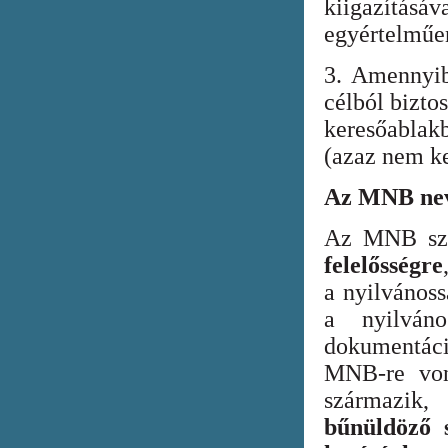
kiigazításáv
egyértelműen
3. Amennyib
célból bizto
keresőabla
(azaz nem ke
Az MNB nev
Az MNB szer
felelősségre
a nyilvános
a nyilván
dokumentác
MNB-re vona
származik
bűnüldöző s