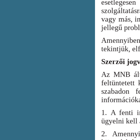
esetlegesen
szolgáltatá
vagy más, in
jellegű prob
Amennyiben
tekintjük, el
Szerzői jog
Az MNB álta
feltüntetett
szabadon fe
információka
1. A fenti i
ügyelni kell
2. Amennyi