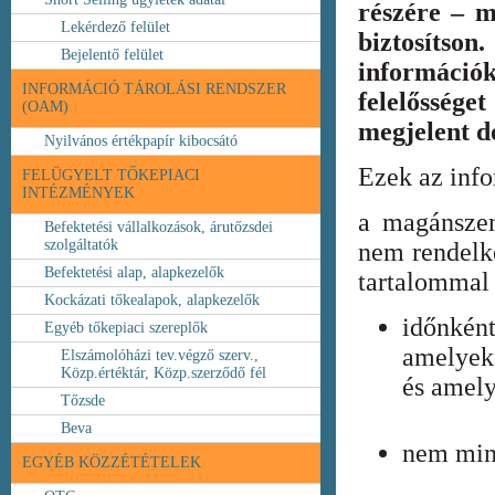
részére – m
Lekérdező felület
biztosíts
Bejelentő felület
információ
INFORMÁCIÓ TÁROLÁSI RENDSZER
felelőssége
(OAM)
megjelent 
Nyilvános értékpapír kibocsátó
Ezek az inf
FELÜGYELT TŐKEPIACI
INTÉZMÉNYEK
a magánszem
Befektetési vállalkozások, árutőzsdei
szolgáltatók
nem rendelke
Befektetési alap, alapkezelők
tartalommal 
Kockázati tőkealapok, alapkezelők
időnkén
Egyéb tőkepiaci szereplők
amelyek
Elszámolóházi tev.végző szerv.,
Közp.értéktár, Közp.szerződő fél
és amely
Tőzsde
Beva
nem min
EGYÉB KÖZZÉTÉTELEK