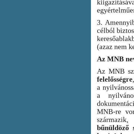
kiigazításáv
egyértelműen
3. Amennyib
célból bizto
keresőabla
(azaz nem ke
Az MNB nev
Az MNB szer
felelősségre
a nyilvános
a nyilván
dokumentác
MNB-re vona
származik
bűnüldöző s