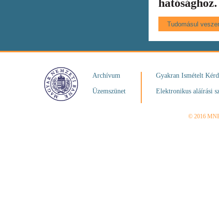
hatósághoz.
Archívum
Gyakran Ismételt Kér
Üzemszünet
Elektronikus aláírási s
© 2016 MN