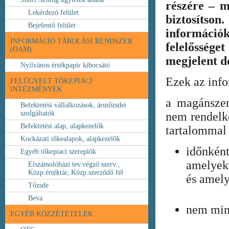
részére – m
Lekérdező felület
biztosíts
Bejelentő felület
információ
INFORMÁCIÓ TÁROLÁSI RENDSZER
felelőssége
(OAM)
megjelent 
Nyilvános értékpapír kibocsátó
Ezek az inf
FELÜGYELT TŐKEPIACI
INTÉZMÉNYEK
a magánszem
Befektetési vállalkozások, árutőzsdei
szolgáltatók
nem rendelke
Befektetési alap, alapkezelők
tartalommal 
Kockázati tőkealapok, alapkezelők
időnkén
Egyéb tőkepiaci szereplők
amelyek
Elszámolóházi tev.végző szerv.,
Közp.értéktár, Közp.szerződő fél
és amely
Tőzsde
Beva
nem min
EGYÉB KÖZZÉTÉTELEK