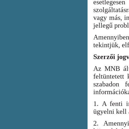
esetlegesen
szolgáltatá
vagy más, in
jellegű prob
Amennyiben
tekintjük, el
Szerzői jog
Az MNB álta
feltüntetett
szabadon fe
információka
1. A fenti i
ügyelni kell
2. Amennyi