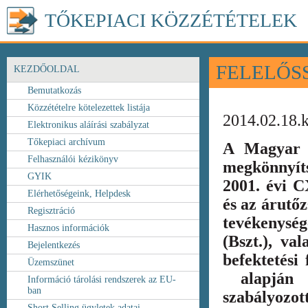
TŐKEPIACI KÖZZÉTÉTELEK
FELELŐS
KEZDŐOLDAL
Bemutatkozás
Közzétételre kötelezettek listája
2014.02.18.
Elektronikus aláírási szabályzat
Tőkepiaci archívum
A Magyar 
Felhasználói kézikönyv
megkönnyít
GYIK
2001. évi C
Elérhetőségeink, Helpdesk
és az árutőz
Regisztráció
tevékenység
Hasznos információk
(Bszt.), va
Bejelentkezés
befektetési
Üzemszünet
alapján k
Információ tárolási rendszerek az EU-
ban
szabályozot
Short Selling ügyletek adatai