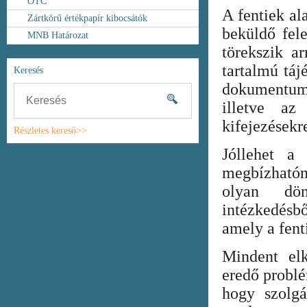
OTC
A fentiek al
Zártkörű értékpapír kibocsátók
beküldő fel
MNB Határozat
törekszik ar
tartalmú táj
Keresés
dokumentum
illetve az
kifejezésekr
Részletes kereső>>
Jóllehet a
megbízhatón
olyan dönt
intézkedésb
amely a fent
Mindent elk
eredő probl
hogy szolgá