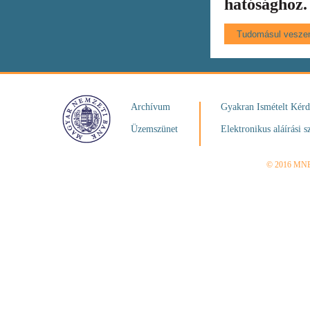
hatósághoz.
Archívum
Gyakran Ismételt Kér
Üzemszünet
Elektronikus aláírási s
© 2016 MN