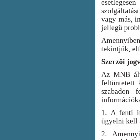
esetlegesen
szolgáltatá
vagy más, in
jellegű prob
Amennyiben
tekintjük, el
Szerzői jog
Az MNB álta
feltüntetett
szabadon fe
információka
1. A fenti i
ügyelni kell
2. Amennyi