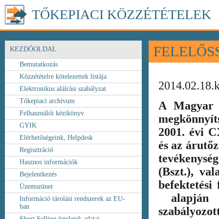
TŐKEPIACI KÖZZÉTÉTELEK
FELELŐS
KEZDŐOLDAL
Bemutatkozás
Közzétételre kötelezettek listája
2014.02.18.
Elektronikus aláírási szabályzat
Tőkepiaci archívum
A Magyar 
Felhasználói kézikönyv
megkönnyít
GYIK
2001. évi C
Elérhetőségeink, Helpdesk
és az árutőz
Regisztráció
tevékenység
Hasznos információk
(Bszt.), va
Bejelentkezés
befektetési
Üzemszünet
alapján k
Információ tárolási rendszerek az EU-
ban
szabályozot
Short Selling ügyletek adatai