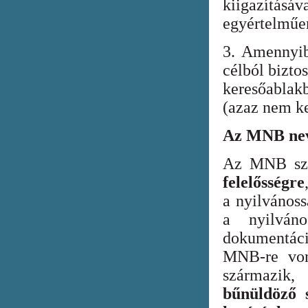
kiigazításáv
egyértelműen
3. Amennyib
célból bizto
keresőabla
(azaz nem ke
Az MNB nev
Az MNB szer
felelősségre
a nyilvános
a nyilván
dokumentác
MNB-re vona
származik
bűnüldöző s