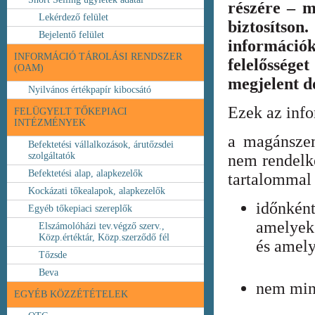
részére – m
Lekérdező felület
biztosíts
Bejelentő felület
információ
INFORMÁCIÓ TÁROLÁSI RENDSZER
felelőssége
(OAM)
megjelent 
Nyilvános értékpapír kibocsátó
Ezek az inf
FELÜGYELT TŐKEPIACI
INTÉZMÉNYEK
a magánszem
Befektetési vállalkozások, árutőzsdei
szolgáltatók
nem rendelke
Befektetési alap, alapkezelők
tartalommal 
Kockázati tőkealapok, alapkezelők
időnkén
Egyéb tőkepiaci szereplők
amelyek
Elszámolóházi tev.végző szerv.,
Közp.értéktár, Közp.szerződő fél
és amely
Tőzsde
Beva
nem min
EGYÉB KÖZZÉTÉTELEK