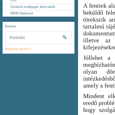
OTC
A fentiek al
Zártkörű értékpapír kibocsátók
beküldő fel
MNB Határozat
törekszik ar
tartalmú táj
Keresés
dokumentum
illetve az
kifejezésekr
Részletes kereső>>
Jóllehet a
megbízhatón
olyan dönt
intézkedésb
amely a fent
Mindent elk
eredő probl
hogy szolgá