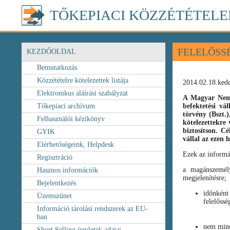
TŐKEPIACI KÖZZÉTÉTELE
FELELŐSS
KEZDŐOLDAL
Bemutatkozás
Közzétételre kötelezettek listája
2014.02.18.ked
Elektronikus aláírási szabályzat
A Magyar Nemz
Tőkepiaci archívum
befektetési vá
törvény
(Bszt.
Felhasználói kézikönyv
kötelezettekre 
biztosítson. C
GYIK
vállal az ezen
Elérhetőségeink, Helpdesk
Ezek az informá
Regisztráció
a magánszemély
Hasznos információk
megjelenítésre;
Bejelentkezés
időnként
Üzemszünet
felelőssé
Információ tárolási rendszerek az EU-
ban
nem minő
Short Selling ügyletek adatai