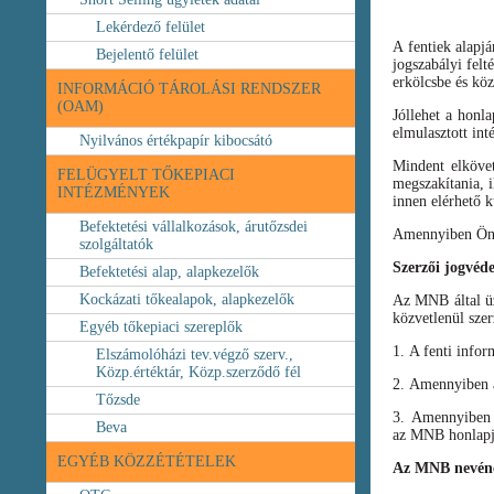
Lekérdező felület
A fentiek alapj
Bejelentő felület
jogszabályi felt
erkölcsbe és köz
INFORMÁCIÓ TÁROLÁSI RENDSZER
(OAM)
Jóllehet a honl
elmulasztott int
Nyilvános értékpapír kibocsátó
Mindent elköve
FELÜGYELT TŐKEPIACI
megszakítania, i
INTÉZMÉNYEK
innen elérhető k
Befektetési vállalkozások, árutőzsdei
Amennyiben Ön b
szolgáltatók
Szerzői jogvéd
Befektetési alap, alapkezelők
Kockázati tőkealapok, alapkezelők
Az MNB által üze
közvetlenül szer
Egyéb tőkepiaci szereplők
1. A fenti infor
Elszámolóházi tev.végző szerv.,
Közp.értéktár, Közp.szerződő fél
2. Amennyiben a 
Tőzsde
3. Amennyiben v
Beva
az MNB honlapja
EGYÉB KÖZZÉTÉTELEK
Az MNB nevéne