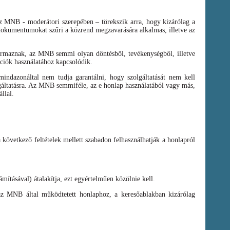
az MNB - moderátori szerepében – törekszik arra, hogy kizárólag a
t dokumentumokat szűri a közrend megzavarására alkalmas, illetve az
zármaznak, az MNB semmi olyan döntésből, tevékenységből, illetve
ációk használatához kapcsolódik.
ndazonáltal nem tudja garantálni, hogy szolgáltatását nem kell
olgáltatásra. Az MNB semmiféle, az e honlap használatából vagy más,
llal.
a következő feltételek mellett szabadon felhasználhatják a honlapról
mításával) átalakítja, ezt egyértelműen közölnie kell.
az MNB által működtetett honlaphoz, a keresőablakban kizárólag