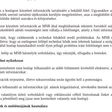
án a honlapon közzétett információk tartalmáért a beküldő felel. Ugyanakkor 
ételek szerinti tartalmú tájékoztatás kerüljön megjelenítésre, azaz a megküldöt
ízlésbe ütköző szavakra és kifejezésekre.
apon közzétett információk az MNB által megbízhatónak tekintett forrásból s
ézkedésből adódó veszteségért nem vállalja a felelősséget, amely a fenti inform
tünk, hogy csökkentsük a technikai hibákból eredő problémákat. Az MNB mi
lletve, hogy az esetlegesen fellépő technikai hibák nem lehetnek hatással a sz
ülső honlap használatából eredő ilyen jellegű probléma iránt felelősséget nem vá
elép az MNB bármelyik weboldalára, úgy tekintjük, elfogadta a fentieket.
elmi nyilatkozat
meltetett ezen honlap felhasználói az alább feltüntetett kivételtől eltekintve, 
zett információkat:
mációk terjesztése, illetve sokszorosítása során ügyelni kell a pontosságra.
felhasználó az információkat (pl. adatok kiigazításával, növekedési ütemek szá
alamilyen üzleti weboldalról vagy reklámozási célból biztosítanak linket 
 jeleníthető meg (azaz nem keretezheti valamely más honlap).
k és emblémájának használata