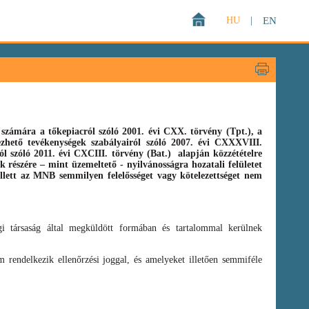
HU
|
EN
zámára a tőkepiacról szóló 2001. évi CXX. törvény (Tpt.),
a
gezhető tevékenységek szabályairól szóló
2007. évi CXXXVIII.
ról szóló
2011. évi CXCIII. törvény
(Bat.)
alapján közzétételre
 részére – mint üzemeltető - nyilvánosságra hozatali felületet
llett az MNB semmilyen felelősséget vagy kötelezettséget nem
i társaság által megküldött formában és tartalommal kerülnek
 rendelkezik ellenőrzési joggal, és amelyeket illetően semmiféle