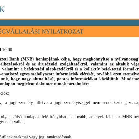
K
ÉGVÁLLALÁSI NYILATKOZAT
d 10:00
eti Bank (MNB) honlapjának célja, hogy megkönnyítse a nyilvánosság s
llalkozásokról és az árutőzsdei szolgáltatókról, valamint az általuk vé
), valamint
a befektetési alapkezelőkről és a kollektív befektetési formák
vonatkozó egyes szabályozott információk elérését, továbbá ezen személyek
élunk, hogy nagy aktualitású, pontos információkat közöljünk. Mindeme
 honlapon megjelent dokumentumok tartalmáért.
ciók:
, a jogi személy, illetve a jogi személyiséggel nem rendelkező gazdaság
 olyan külső honlapok felé irányíthatnak tovább, amelyek felett az MNB nem
get nem vállal;
sülnek szakmai vagy jogi tanácsadásnak.