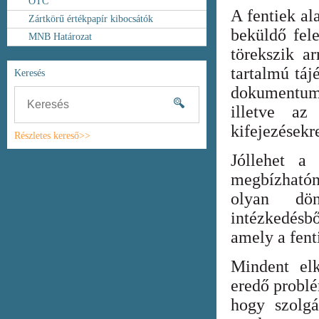
OTC
A fentiek al
Zártkörű értékpapír kibocsátók
beküldő fel
MNB Határozat
törekszik ar
tartalmú táj
Keresés
dokumentum
illetve az
kifejezésekr
Részletes kereső>>
Jóllehet a
megbízhatón
olyan dönt
intézkedésb
amely a fent
Mindent elk
eredő probl
hogy szolgá