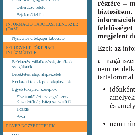
részére – m
Lekérdező felület
biztosíts
Bejelentő felület
információ
INFORMÁCIÓ TÁROLÁSI RENDSZER
felelőssége
(OAM)
megjelent 
Nyilvános értékpapír kibocsátó
Ezek az inf
FELÜGYELT TŐKEPIACI
INTÉZMÉNYEK
a magánszem
Befektetési vállalkozások, árutőzsdei
szolgáltatók
nem rendelke
Befektetési alap, alapkezelők
tartalommal 
Kockázati tőkealapok, alapkezelők
időnkén
Egyéb tőkepiaci szereplők
amelyek
Elszámolóházi tev.végző szerv.,
Közp.értéktár, Közp.szerződő fél
és amely
Tőzsde
Beva
nem min
EGYÉB KÖZZÉTÉTELEK