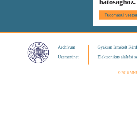
hatósághoz.
Archívum
Gyakran Ismételt Kér
Üzemszünet
Elektronikus aláírási s
© 2016 MN