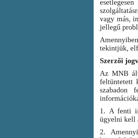
esetlegesen
szolgáltatá
vagy más, in
jellegű prob
Amennyiben
tekintjük, el
Szerzői jog
Az MNB álta
feltüntetett
szabadon fe
információka
1. A fenti i
ügyelni kell
2. Amennyi