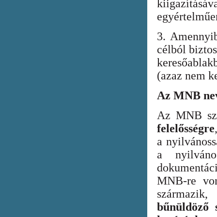
kiigazításáv
egyértelműen
3. Amennyib
célból bizto
keresőabla
(azaz nem ke
Az MNB nev
Az MNB szer
felelősségre
a nyilvános
a nyilván
dokumentác
MNB-re vona
származik
bűnüldöző s