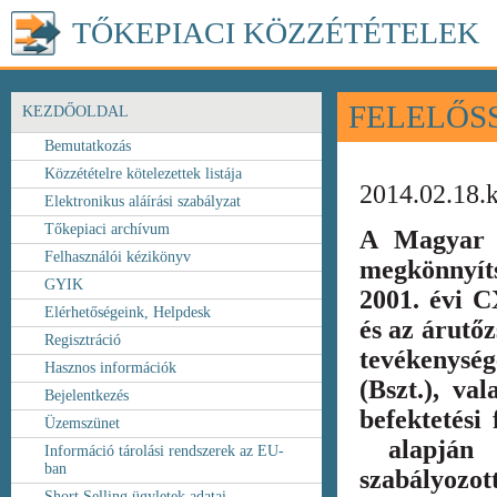
TŐKEPIACI KÖZZÉTÉTELEK
FELELŐS
KEZDŐOLDAL
Bemutatkozás
Közzétételre kötelezettek listája
2014.02.18.
Elektronikus aláírási szabályzat
Tőkepiaci archívum
A Magyar 
Felhasználói kézikönyv
megkönnyít
GYIK
2001. évi C
Elérhetőségeink, Helpdesk
és az árutőz
Regisztráció
tevékenység
Hasznos információk
(Bszt.), va
Bejelentkezés
befektetési
Üzemszünet
alapján k
Információ tárolási rendszerek az EU-
ban
szabályozot
Short Selling ügyletek adatai