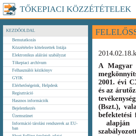
TŐKEPIACI KÖZZÉTÉTELEK
FELELŐS
KEZDŐOLDAL
Bemutatkozás
Közzétételre kötelezettek listája
2014.02.18.
Elektronikus aláírási szabályzat
Tőkepiaci archívum
A Magyar 
Felhasználói kézikönyv
megkönnyít
GYIK
2001. évi C
Elérhetőségeink, Helpdesk
és az árutőz
Regisztráció
tevékenység
Hasznos információk
(Bszt.), va
Bejelentkezés
befektetési
Üzemszünet
alapján k
Információ tárolási rendszerek az EU-
ban
szabályozot
Short Selling ügyletek adatai