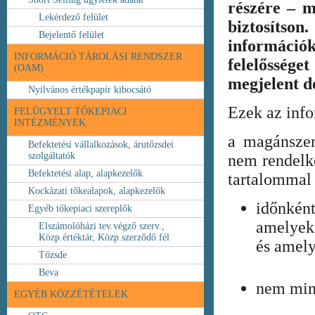
részére – m
Lekérdező felület
biztosíts
Bejelentő felület
információ
INFORMÁCIÓ TÁROLÁSI RENDSZER
felelőssége
(OAM)
megjelent 
Nyilvános értékpapír kibocsátó
Ezek az inf
FELÜGYELT TŐKEPIACI
INTÉZMÉNYEK
a magánszem
Befektetési vállalkozások, árutőzsdei
szolgáltatók
nem rendelke
Befektetési alap, alapkezelők
tartalommal 
Kockázati tőkealapok, alapkezelők
időnkén
Egyéb tőkepiaci szereplők
amelyek
Elszámolóházi tev.végző szerv.,
Közp.értéktár, Közp.szerződő fél
és amely
Tőzsde
Beva
nem min
EGYÉB KÖZZÉTÉTELEK