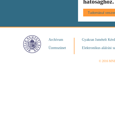
hatósághoz.
Archívum
Gyakran Ismételt Kér
Üzemszünet
Elektronikus aláírási s
© 2016 MN