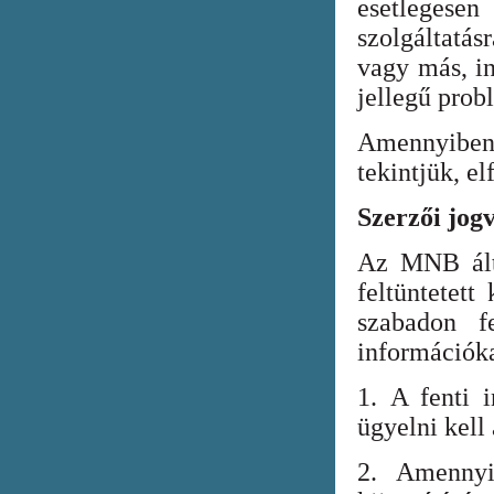
esetlegesen
szolgáltatá
vagy más, in
jellegű prob
Amennyiben
tekintjük, el
Szerzői jog
Az MNB álta
feltüntetett
szabadon fe
információka
1. A fenti i
ügyelni kell
2. Amennyi