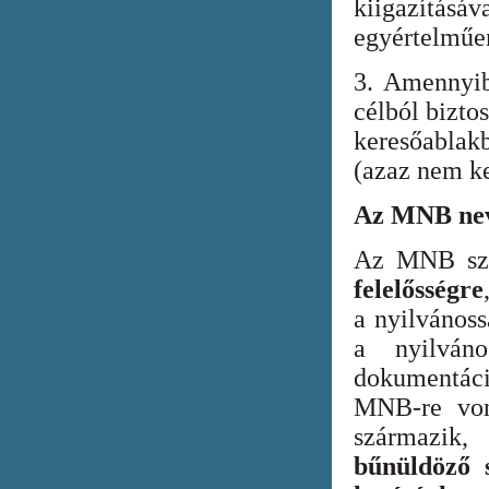
kiigazításáv
egyértelműen
3. Amennyib
célból bizto
keresőabla
(azaz nem ke
Az MNB nev
Az MNB szer
felelősségre
a nyilvános
a nyilván
dokumentác
MNB-re vona
származik
bűnüldöző s