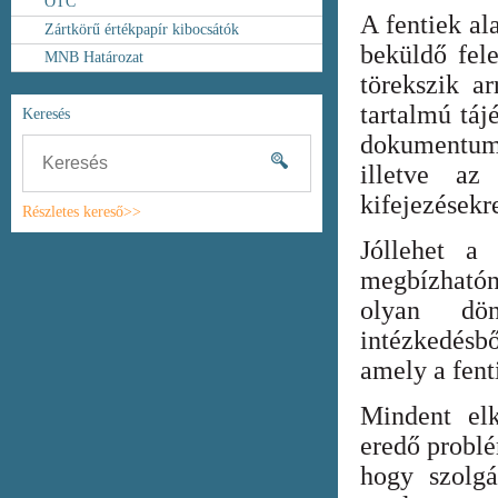
OTC
A fentiek al
Zártkörű értékpapír kibocsátók
beküldő fel
MNB Határozat
törekszik ar
tartalmú táj
Keresés
dokumentum
illetve az
kifejezésekr
Részletes kereső>>
Jóllehet a
megbízhatón
olyan dönt
intézkedésb
amely a fent
Mindent elk
eredő probl
hogy szolgá