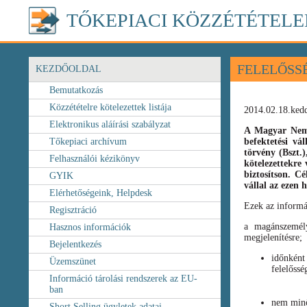
TŐKEPIACI KÖZZÉTÉTELE
FELELŐSS
KEZDŐOLDAL
Bemutatkozás
Közzétételre kötelezettek listája
2014.02.18.ked
Elektronikus aláírási szabályzat
A Magyar Nemz
Tőkepiaci archívum
befektetési vá
törvény
(Bszt.
Felhasználói kézikönyv
kötelezettekre 
biztosítson. C
GYIK
vállal az ezen
Elérhetőségeink, Helpdesk
Ezek az informá
Regisztráció
a magánszemély
Hasznos információk
megjelenítésre;
Bejelentkezés
időnként
Üzemszünet
felelőssé
Információ tárolási rendszerek az EU-
ban
nem minő
Short Selling ügyletek adatai