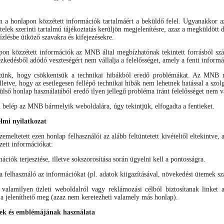
án a honlapon közzétett információk tartalmáért a beküldő felel. Ugyanakkor 
ételek szerinti tartalmú tájékoztatás kerüljön megjelenítésre, azaz a megküldöt
ízlésbe ütköző szavakra és kifejezésekre.
apon közzétett információk az MNB által megbízhatónak tekintett forrásból s
ézkedésből adódó veszteségért nem vállalja a felelősséget, amely a fenti inform
tünk, hogy csökkentsük a technikai hibákból eredő problémákat. Az MNB mi
lletve, hogy az esetlegesen fellépő technikai hibák nem lehetnek hatással a sz
ülső honlap használatából eredő ilyen jellegű probléma iránt felelősséget nem vá
elép az MNB bármelyik weboldalára, úgy tekintjük, elfogadta a fentieket.
elmi nyilatkozat
meltetett ezen honlap felhasználói az alább feltüntetett kivételtől eltekintve, 
zett információkat:
mációk terjesztése, illetve sokszorosítása során ügyelni kell a pontosságra.
felhasználó az információkat (pl. adatok kiigazításával, növekedési ütemek szá
alamilyen üzleti weboldalról vagy reklámozási célból biztosítanak linket 
 jeleníthető meg (azaz nem keretezheti valamely más honlap).
k és emblémájának használata