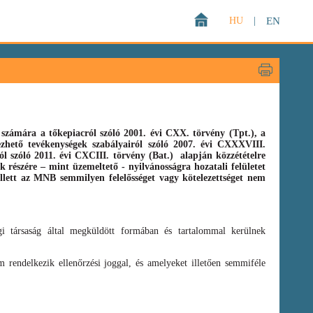
HU
|
EN
zámára a tőkepiacról szóló 2001. évi CXX. törvény (Tpt.),
a
gezhető tevékenységek szabályairól szóló
2007. évi CXXXVIII.
ról szóló
2011. évi CXCIII. törvény
(Bat.)
alapján közzétételre
 részére – mint üzemeltető - nyilvánosságra hozatali felületet
llett az MNB semmilyen felelősséget vagy kötelezettséget nem
i társaság által megküldött formában és tartalommal kerülnek
 rendelkezik ellenőrzési joggal, és amelyeket illetően semmiféle