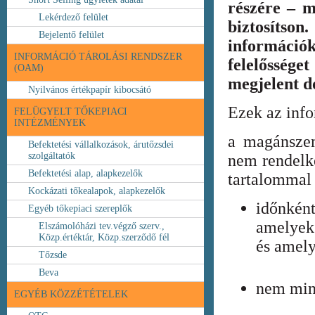
részére – m
Lekérdező felület
biztosíts
Bejelentő felület
információ
INFORMÁCIÓ TÁROLÁSI RENDSZER
felelőssége
(OAM)
megjelent 
Nyilvános értékpapír kibocsátó
Ezek az inf
FELÜGYELT TŐKEPIACI
INTÉZMÉNYEK
a magánszem
Befektetési vállalkozások, árutőzsdei
szolgáltatók
nem rendelke
Befektetési alap, alapkezelők
tartalommal 
Kockázati tőkealapok, alapkezelők
időnkén
Egyéb tőkepiaci szereplők
amelyek
Elszámolóházi tev.végző szerv.,
Közp.értéktár, Közp.szerződő fél
és amely
Tőzsde
Beva
nem min
EGYÉB KÖZZÉTÉTELEK