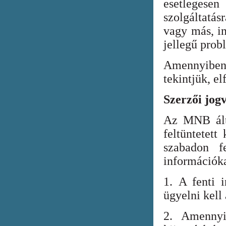
esetlegesen
szolgáltatá
vagy más, in
jellegű prob
Amennyiben
tekintjük, el
Szerzői jog
Az MNB álta
feltüntetett
szabadon fe
információka
1. A fenti i
ügyelni kell
2. Amennyi