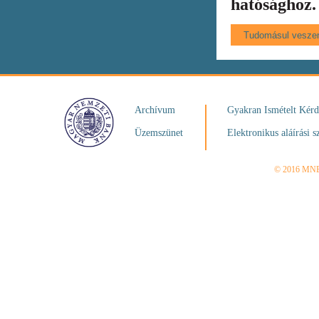
hatósághoz.
Archívum
Gyakran Ismételt Kér
Üzemszünet
Elektronikus aláírási s
© 2016 MN