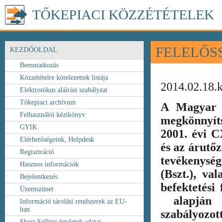
TŐKEPIACI KÖZZÉTÉTELEK
FELELŐS
KEZDŐOLDAL
Bemutatkozás
Közzétételre kötelezettek listája
2014.02.18.
Elektronikus aláírási szabályzat
Tőkepiaci archívum
A Magyar 
Felhasználói kézikönyv
megkönnyít
GYIK
2001. évi C
Elérhetőségeink, Helpdesk
és az árutőz
Regisztráció
tevékenység
Hasznos információk
(Bszt.), va
Bejelentkezés
befektetési
Üzemszünet
alapján k
Információ tárolási rendszerek az EU-
ban
szabályozot
Short Selling ügyletek adatai