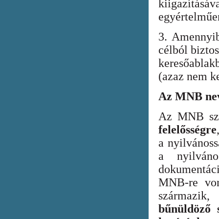
kiigazításáv
egyértelműen
3. Amennyib
célból bizto
keresőabla
(azaz nem ke
Az MNB nev
Az MNB szer
felelősségre
a nyilvános
a nyilván
dokumentác
MNB-re vona
származik
bűnüldöző s