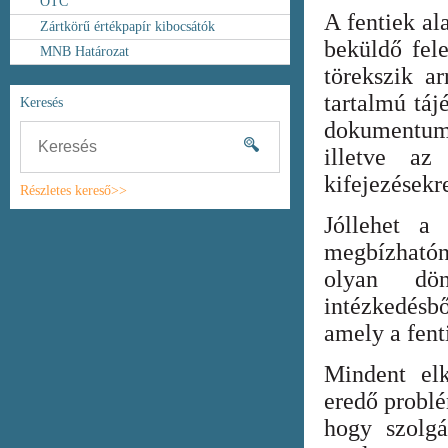
OTC
A fentiek al
Zártkörű értékpapír kibocsátók
beküldő fel
MNB Határozat
törekszik ar
tartalmú táj
Keresés
dokumentum
illetve az
kifejezésekr
Részletes kereső>>
Jóllehet a
megbízhatón
olyan dönt
intézkedésb
amely a fent
Mindent elk
eredő probl
hogy szolgá