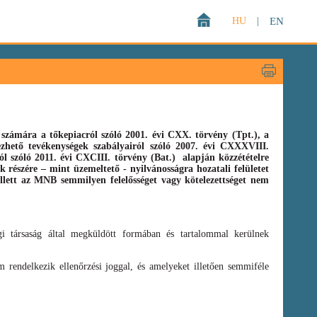
HU
|
EN
zámára a tőkepiacról szóló 2001. évi CXX. törvény (Tpt.),
a
gezhető tevékenységek szabályairól szóló
2007. évi CXXXVIII.
ról szóló
2011. évi CXCIII. törvény
(Bat.)
alapján közzétételre
 részére – mint üzemeltető - nyilvánosságra hozatali felületet
llett az MNB semmilyen felelősséget vagy kötelezettséget nem
i társaság által megküldött formában és tartalommal kerülnek
 rendelkezik ellenőrzési joggal, és amelyeket illetően semmiféle