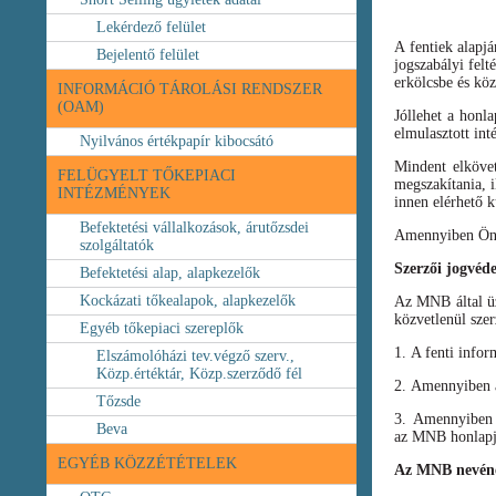
Lekérdező felület
A fentiek alapj
Bejelentő felület
jogszabályi felt
erkölcsbe és köz
INFORMÁCIÓ TÁROLÁSI RENDSZER
(OAM)
Jóllehet a honl
elmulasztott int
Nyilvános értékpapír kibocsátó
Mindent elköve
FELÜGYELT TŐKEPIACI
megszakítania, i
INTÉZMÉNYEK
innen elérhető k
Befektetési vállalkozások, árutőzsdei
Amennyiben Ön b
szolgáltatók
Szerzői jogvéd
Befektetési alap, alapkezelők
Kockázati tőkealapok, alapkezelők
Az MNB által üze
közvetlenül szer
Egyéb tőkepiaci szereplők
1. A fenti infor
Elszámolóházi tev.végző szerv.,
Közp.értéktár, Közp.szerződő fél
2. Amennyiben a 
Tőzsde
3. Amennyiben v
Beva
az MNB honlapja
EGYÉB KÖZZÉTÉTELEK
Az MNB nevéne