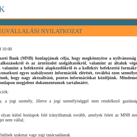
K
ÉGVÁLLALÁSI NYILATKOZAT
d 10:00
eti Bank (MNB) honlapjának célja, hogy megkönnyítse a nyilvánosság s
llalkozásokról és az árutőzsdei szolgáltatókról, valamint az általuk vé
), valamint
a befektetési alapkezelőkről és a kollektív befektetési formák
vonatkozó egyes szabályozott információk elérését, továbbá ezen személyek
élunk, hogy nagy aktualitású, pontos információkat közöljünk. Mindeme
 honlapon megjelent dokumentumok tartalmáért.
ciók:
, a jogi személy, illetve a jogi személyiséggel nem rendelkező gazdaság
 olyan külső honlapok felé irányíthatnak tovább, amelyek felett az MNB nem
get nem vállal;
sülnek szakmai vagy jogi tanácsadásnak.