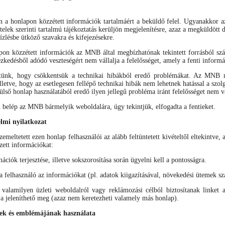
án a honlapon közzétett információk tartalmáért a beküldő felel. Ugyanakkor 
ételek szerinti tartalmú tájékoztatás kerüljön megjelenítésre, azaz a megküldöt
ízlésbe ütköző szavakra és kifejezésekre.
apon közzétett információk az MNB által megbízhatónak tekintett forrásból s
ézkedésből adódó veszteségért nem vállalja a felelősséget, amely a fenti inform
tünk, hogy csökkentsük a technikai hibákból eredő problémákat. Az MNB mi
lletve, hogy az esetlegesen fellépő technikai hibák nem lehetnek hatással a sz
ülső honlap használatából eredő ilyen jellegű probléma iránt felelősséget nem vá
elép az MNB bármelyik weboldalára, úgy tekintjük, elfogadta a fentieket.
elmi nyilatkozat
meltetett ezen honlap felhasználói az alább feltüntetett kivételtől eltekintve, 
zett információkat:
mációk terjesztése, illetve sokszorosítása során ügyelni kell a pontosságra.
felhasználó az információkat (pl. adatok kiigazításával, növekedési ütemek szá
alamilyen üzleti weboldalról vagy reklámozási célból biztosítanak linket 
 jeleníthető meg (azaz nem keretezheti valamely más honlap).
k és emblémájának használata