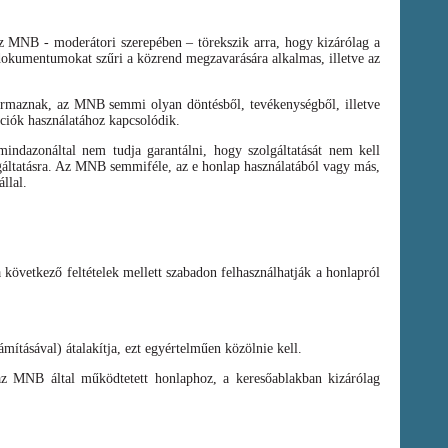
az MNB - moderátori szerepében – törekszik arra, hogy kizárólag a
t dokumentumokat szűri a közrend megzavarására alkalmas, illetve az
zármaznak, az MNB semmi olyan döntésből, tevékenységből, illetve
ációk használatához kapcsolódik.
ndazonáltal nem tudja garantálni, hogy szolgáltatását nem kell
olgáltatásra. Az MNB semmiféle, az e honlap használatából vagy más,
llal.
a következő feltételek mellett szabadon felhasználhatják a honlapról
mításával) átalakítja, ezt egyértelműen közölnie kell.
az MNB által működtetett honlaphoz, a keresőablakban kizárólag