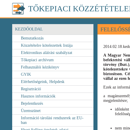
TŐKEPIACI KÖZZÉTÉTELE
FELELŐSS
KEZDŐOLDAL
Bemutatkozás
Közzétételre kötelezettek listája
2014.02.18.ked
Elektronikus aláírási szabályzat
A Magyar Nemz
Tőkepiaci archívum
befektetési vá
törvény
(Bszt.
Felhasználói kézikönyv
kötelezettekre 
biztosítson. C
GYIK
vállal az ezen
Elérhetőségeink, Helpdesk
Ezek az informá
Regisztráció
a magánszemély
Hasznos információk
megjelenítésre;
Bejelentkezés
időnként
Üzemszünet
felelőssé
Információ tárolási rendszerek az EU-
ban
nem minő
Short Selling ügyletek adatai