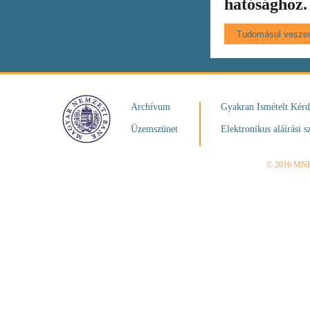
hatósághoz.
Archívum
Gyakran Ismételt Kér
Üzemszünet
Elektronikus aláírási s
© 2016 MN