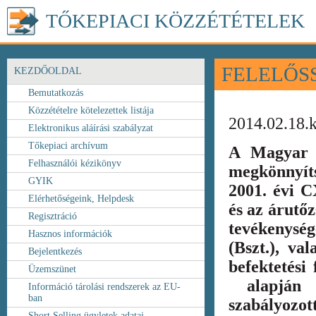
TŐKEPIACI KÖZZÉTÉTELEK
FELELŐS
KEZDŐOLDAL
Bemutatkozás
Közzétételre kötelezettek listája
2014.02.18.
Elektronikus aláírási szabályzat
Tőkepiaci archívum
A Magyar 
Felhasználói kézikönyv
megkönnyít
GYIK
2001. évi C
Elérhetőségeink, Helpdesk
és az árutőz
Regisztráció
tevékenység
Hasznos információk
(Bszt.), va
Bejelentkezés
befektetési
Üzemszünet
alapján k
Információ tárolási rendszerek az EU-
ban
szabályozot
Short Selling ügyletek adatai