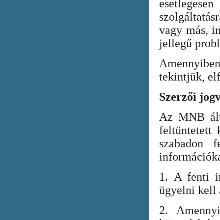
esetlegesen
szolgáltatá
vagy más, in
jellegű prob
Amennyiben
tekintjük, el
Szerzői jog
Az MNB álta
feltüntetett
szabadon fe
információka
1. A fenti i
ügyelni kell
2. Amennyi