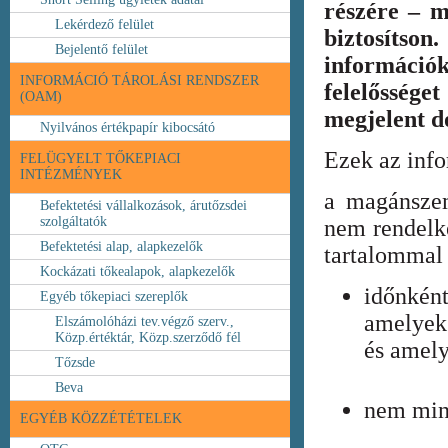
részére – m
Lekérdező felület
biztosíts
Bejelentő felület
információ
INFORMÁCIÓ TÁROLÁSI RENDSZER
felelőssége
(OAM)
megjelent 
Nyilvános értékpapír kibocsátó
Ezek az inf
FELÜGYELT TŐKEPIACI
INTÉZMÉNYEK
a magánszem
Befektetési vállalkozások, árutőzsdei
szolgáltatók
nem rendelke
Befektetési alap, alapkezelők
tartalommal 
Kockázati tőkealapok, alapkezelők
időnkén
Egyéb tőkepiaci szereplők
amelyek
Elszámolóházi tev.végző szerv.,
Közp.értéktár, Közp.szerződő fél
és amely
Tőzsde
Beva
nem min
EGYÉB KÖZZÉTÉTELEK