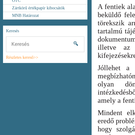
OTC
A fentiek al
Zártkörű értékpapír kibocsátók
beküldő fel
MNB Határozat
törekszik ar
tartalmú táj
Keresés
dokumentum
illetve az
kifejezésekr
Részletes kereső>>
Jóllehet a
megbízhatón
olyan dönt
intézkedésb
amely a fent
Mindent elk
eredő probl
hogy szolgá