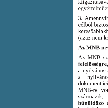
kiigazításáv
egyértelműen
3. Amennyib
célból bizto
keresőabla
(azaz nem ke
Az MNB nev
Az MNB szer
felelősségre
a nyilvános
a nyilván
dokumentác
MNB-re vona
származik
bűnüldöző s