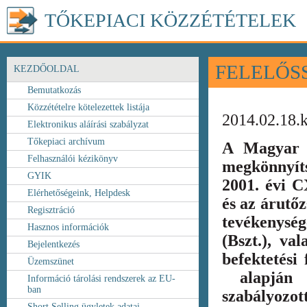
TŐKEPIACI KÖZZÉTÉTELEK
FELELŐS
KEZDŐOLDAL
Bemutatkozás
Közzétételre kötelezettek listája
2014.02.18.
Elektronikus aláírási szabályzat
Tőkepiaci archívum
A Magyar 
Felhasználói kézikönyv
megkönnyít
GYIK
2001. évi C
Elérhetőségeink, Helpdesk
és az árutőz
Regisztráció
tevékenység
Hasznos információk
(Bszt.), va
Bejelentkezés
befektetési
Üzemszünet
alapján k
Információ tárolási rendszerek az EU-
ban
szabályozot
Short Selling ügyletek adatai