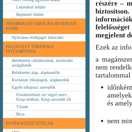
részére – m
Lekérdező felület
biztosíts
Bejelentő felület
információ
INFORMÁCIÓ TÁROLÁSI RENDSZER
felelőssége
(OAM)
megjelent 
Nyilvános értékpapír kibocsátó
Ezek az inf
FELÜGYELT TŐKEPIACI
INTÉZMÉNYEK
a magánszem
Befektetési vállalkozások, árutőzsdei
szolgáltatók
nem rendelke
Befektetési alap, alapkezelők
tartalommal 
Kockázati tőkealapok, alapkezelők
időnkén
Egyéb tőkepiaci szereplők
amelyek
Elszámolóházi tev.végző szerv.,
Közp.értéktár, Közp.szerződő fél
és amely
Tőzsde
Beva
nem min
EGYÉB KÖZZÉTÉTELEK