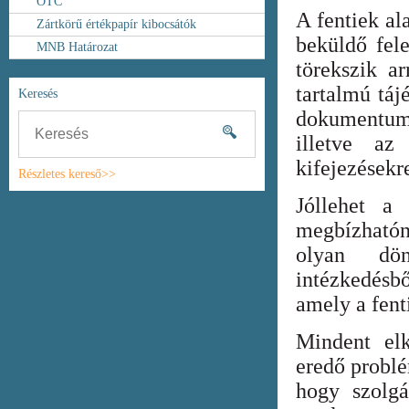
OTC
A fentiek al
Zártkörű értékpapír kibocsátók
beküldő fel
MNB Határozat
törekszik ar
tartalmú táj
Keresés
dokumentum
illetve az
kifejezésekr
Részletes kereső>>
Jóllehet a
megbízhatón
olyan dönt
intézkedésb
amely a fent
Mindent elk
eredő probl
hogy szolgá