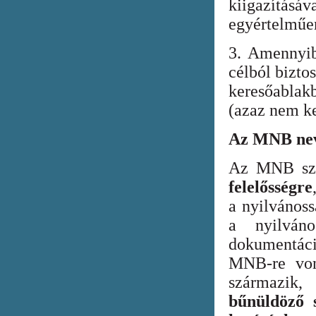
kiigazításáv
egyértelműen
3. Amennyib
célból bizto
keresőabla
(azaz nem ke
Az MNB nev
Az MNB szer
felelősségre
a nyilvános
a nyilván
dokumentác
MNB-re vona
származik
bűnüldöző s