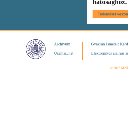
hatósághoz.
Archívum
Gyakran Ismételt Kér
Üzemszünet
Elektronikus aláírási s
© 2016 MN