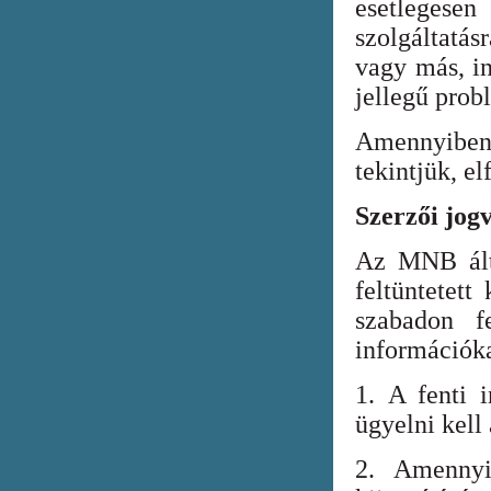
esetlegesen
szolgáltatá
vagy más, in
jellegű prob
Amennyiben
tekintjük, el
Szerzői jog
Az MNB álta
feltüntetett
szabadon fe
információka
1. A fenti i
ügyelni kell
2. Amennyi