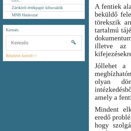
OTC
A fentiek al
Zártkörű értékpapír kibocsátók
beküldő fel
MNB Határozat
törekszik ar
tartalmú táj
Keresés
dokumentum
illetve az
kifejezésekr
Részletes kereső>>
Jóllehet a
megbízhatón
olyan dönt
intézkedésb
amely a fent
Mindent elk
eredő probl
hogy szolgá