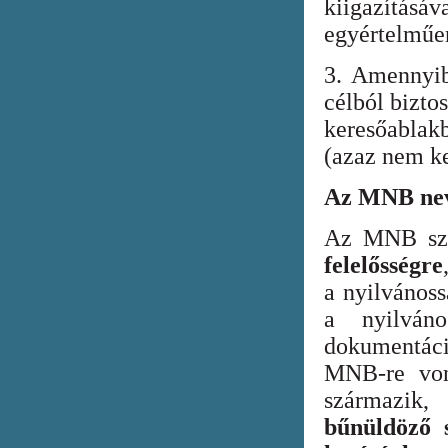
kiigazításáv
egyértelműen
3. Amennyib
célból bizto
keresőabla
(azaz nem ke
Az MNB nev
Az MNB szer
felelősségre
a nyilvános
a nyilván
dokumentác
MNB-re vona
származik
bűnüldöző s