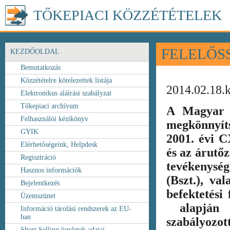
TŐKEPIACI KÖZZÉTÉTELEK
FELELŐS
KEZDŐOLDAL
Bemutatkozás
Közzétételre kötelezettek listája
2014.02.18.
Elektronikus aláírási szabályzat
Tőkepiaci archívum
A Magyar 
Felhasználói kézikönyv
megkönnyít
GYIK
2001. évi C
Elérhetőségeink, Helpdesk
és az árutőz
Regisztráció
tevékenység
Hasznos információk
(Bszt.), va
Bejelentkezés
befektetési
Üzemszünet
alapján k
Információ tárolási rendszerek az EU-
ban
szabályozot
Short Selling ügyletek adatai