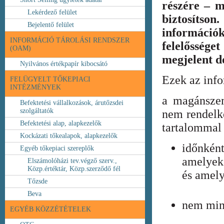
részére – m
Lekérdező felület
biztosíts
Bejelentő felület
információ
INFORMÁCIÓ TÁROLÁSI RENDSZER
felelőssége
(OAM)
megjelent 
Nyilvános értékpapír kibocsátó
Ezek az inf
FELÜGYELT TŐKEPIACI
INTÉZMÉNYEK
a magánszem
Befektetési vállalkozások, árutőzsdei
szolgáltatók
nem rendelke
Befektetési alap, alapkezelők
tartalommal 
Kockázati tőkealapok, alapkezelők
időnkén
Egyéb tőkepiaci szereplők
amelyek
Elszámolóházi tev.végző szerv.,
Közp.értéktár, Közp.szerződő fél
és amely
Tőzsde
Beva
nem min
EGYÉB KÖZZÉTÉTELEK