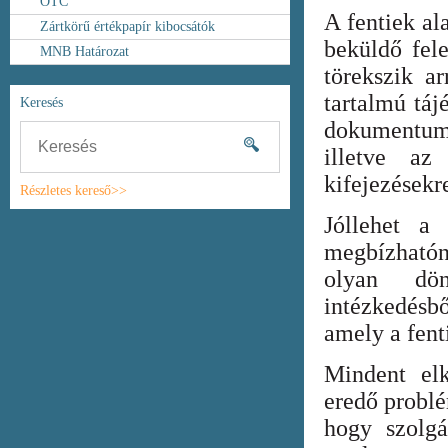
OTC
A fentiek al
Zártkörű értékpapír kibocsátók
beküldő fel
MNB Határozat
törekszik ar
tartalmú táj
Keresés
dokumentum
illetve az
kifejezésekr
Részletes kereső>>
Jóllehet a
megbízhatón
olyan dönt
intézkedésb
amely a fent
Mindent elk
eredő probl
hogy szolgá