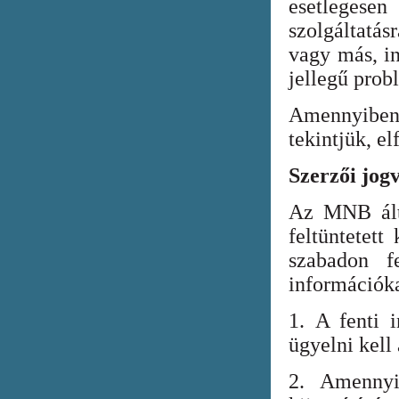
esetlegesen
szolgáltatá
vagy más, in
jellegű prob
Amennyiben
tekintjük, el
Szerzői jog
Az MNB álta
feltüntetett
szabadon fe
információka
1. A fenti i
ügyelni kell
2. Amennyi