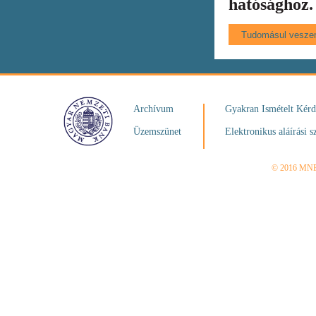
hatósághoz.
Archívum
Gyakran Ismételt Kér
Üzemszünet
Elektronikus aláírási s
© 2016 MN